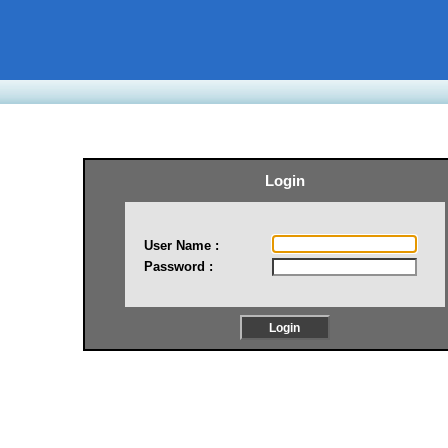
Login
User Name :
Password :